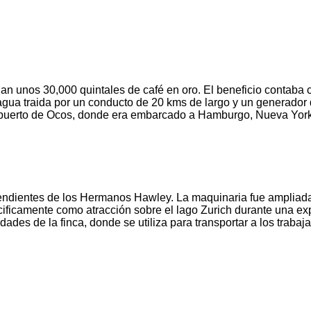
an unos 30,000 quintales de café en oro. El beneficio contaba
gua traida por un conducto de 20 kms de largo y un generador de
í al puerto de Ocos, donde era embarcado a Hamburgo, Nueva Yor
endientes de los Hermanos Hawley. La maquinaria fue ampliada y
cificamente como atracción sobre el lago Zurich durante una ex
es de la finca, donde se utiliza para transportar a los trabaja