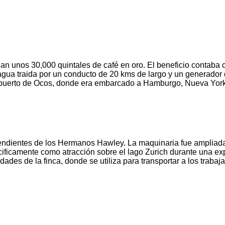
an unos 30,000 quintales de café en oro. El beneficio contaba
gua traida por un conducto de 20 kms de largo y un generador de
í al puerto de Ocos, donde era embarcado a Hamburgo, Nueva Yor
endientes de los Hermanos Hawley. La maquinaria fue ampliada y
cificamente como atracción sobre el lago Zurich durante una ex
es de la finca, donde se utiliza para transportar a los trabaja