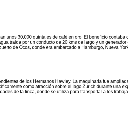
an unos 30,000 quintales de café en oro. El beneficio contaba
gua traida por un conducto de 20 kms de largo y un generador de
í al puerto de Ocos, donde era embarcado a Hamburgo, Nueva Yor
endientes de los Hermanos Hawley. La maquinaria fue ampliada y
cificamente como atracción sobre el lago Zurich durante una ex
es de la finca, donde se utiliza para transportar a los trabaja