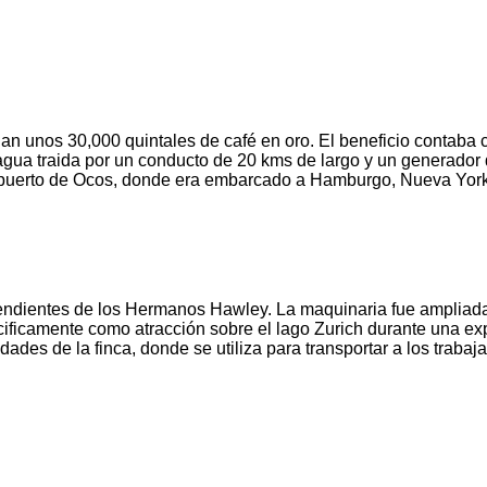
an unos 30,000 quintales de café en oro. El beneficio contaba
gua traida por un conducto de 20 kms de largo y un generador de
í al puerto de Ocos, donde era embarcado a Hamburgo, Nueva Yor
endientes de los Hermanos Hawley. La maquinaria fue ampliada y
cificamente como atracción sobre el lago Zurich durante una ex
es de la finca, donde se utiliza para transportar a los trabaja