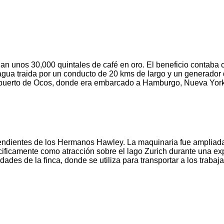
an unos 30,000 quintales de café en oro. El beneficio contaba
gua traida por un conducto de 20 kms de largo y un generador de
í al puerto de Ocos, donde era embarcado a Hamburgo, Nueva Yor
endientes de los Hermanos Hawley. La maquinaria fue ampliada y
cificamente como atracción sobre el lago Zurich durante una ex
es de la finca, donde se utiliza para transportar a los trabaja