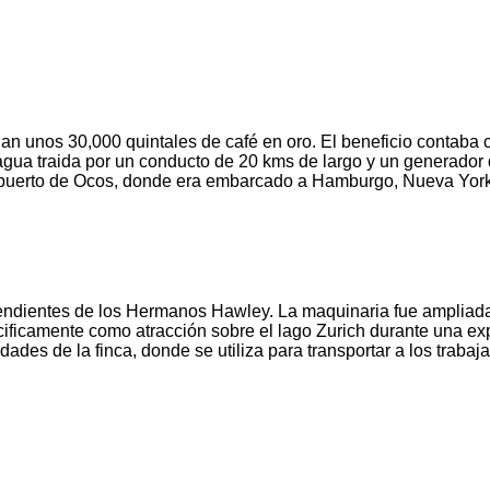
an unos 30,000 quintales de café en oro. El beneficio contaba
gua traida por un conducto de 20 kms de largo y un generador de
í al puerto de Ocos, donde era embarcado a Hamburgo, Nueva Yor
endientes de los Hermanos Hawley. La maquinaria fue ampliada y
cificamente como atracción sobre el lago Zurich durante una ex
es de la finca, donde se utiliza para transportar a los trabaja