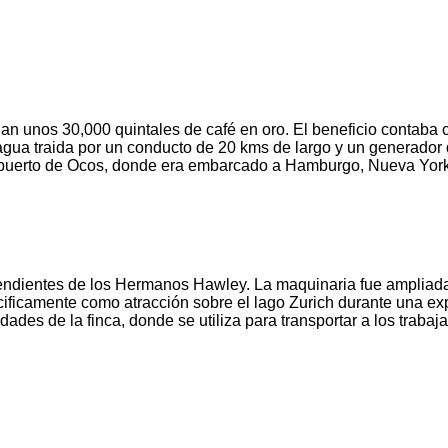
an unos 30,000 quintales de café en oro. El beneficio contaba
gua traida por un conducto de 20 kms de largo y un generador de
í al puerto de Ocos, donde era embarcado a Hamburgo, Nueva Yor
endientes de los Hermanos Hawley. La maquinaria fue ampliada y
cificamente como atracción sobre el lago Zurich durante una ex
es de la finca, donde se utiliza para transportar a los trabaja