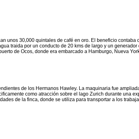
an unos 30,000 quintales de café en oro. El beneficio contaba
gua traida por un conducto de 20 kms de largo y un generador de
í al puerto de Ocos, donde era embarcado a Hamburgo, Nueva Yor
endientes de los Hermanos Hawley. La maquinaria fue ampliada y
cificamente como atracción sobre el lago Zurich durante una ex
es de la finca, donde se utiliza para transportar a los trabaja